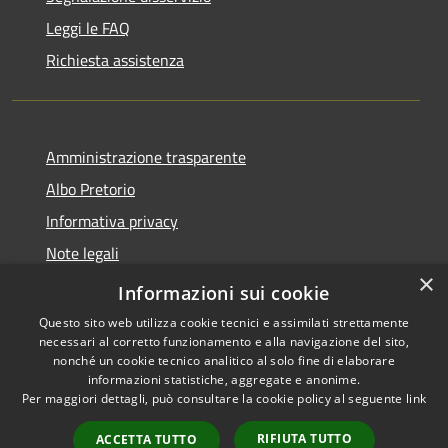
Leggi le FAQ
Richiesta assistenza
Amministrazione trasparente
Albo Pretorio
Informativa privacy
Note legali
×
Dichiarazione di accessibilità
Informazioni sui cookie
Questo sito web utilizza cookie tecnici e assimilati strettamente
necessari al corretto funzionamento e alla navigazione del sito,
nonché un cookie tecnico analitico al solo fine di elaborare
informazioni statistiche, aggregate e anonime.
RSS
Copyright © 2026 • Città di
Per maggiori dettagli, può consultare la cookie policy al seguente
link
Accessibilità
Andria • Powered by
Privacy
Municipium
Accesso
•
RIFIUTA TUTTO
ACCETTA TUTTO