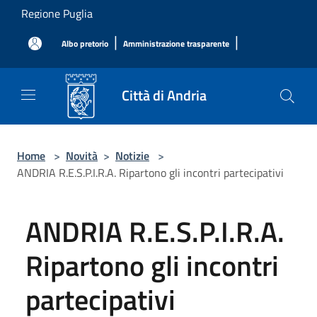
Salta al contenuto principale
Regione Puglia
|
|
Albo pretorio
Amministrazione trasparente
Città di Andria
Home
>
Novità
>
Notizie
>
ANDRIA R.E.S.P.I.R.A. Ripartono gli incontri partecipativi
ANDRIA R.E.S.P.I.R.A.
Ripartono gli incontri
partecipativi