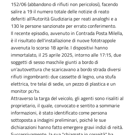
152/06 (abbandono di rifiuti non pericolosi), facendo
salire a 19 il numero totale delle notizie di reato
deferiti all'Autorità Giudiziaria per reati analoghi e a
130 le persone sanzionate per errato conferimento.
Il recente episodio, avvenuto in Contrada Posta Milella,
è il risultato dell'installazione di nuove fototrappole
avvenuta lo scorso 18 aprile. I dispositivi hanno
immortalato, il 25 aprile 2025, intorno alle 17:15, due
soggetti di sesso maschile giunti a bordo di
un'autovettura che scaricavano a bordo strada diversi
rifiuti ingombranti: due cassette di legno, una stufa
elettrica, tre telai di sedie, un pezzo di plastica e un
monitor pc/tv.
Attraverso la targa del veicolo, gli agenti sono risaliti al
proprietario, il quale, convocato e sentito a sommarie
informazioni, è stato identificato come persona
sottoposta a indagini preliminari, poiché le sue
dichiarazioni hanno fatto emergere gravi indizi di reità.
Successivamente, la sua "chiamata in correità" ha