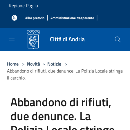
Salta al contenuto principale
Regione Puglia
|
|
Albo pretorio
Amministrazione trasparente
Città di Andria
Home
>
Novità
>
Notizie
>
Abbandono di rifiuti, due denunce. La Polizia Locale stringe
il cerchio.
Abbandono di rifiuti,
due denunce. La
Polizia Locale stringe