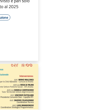
visto è pari solo
tto al 2025
azione