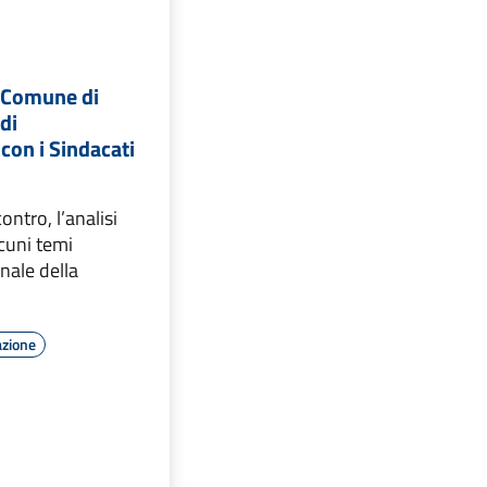
e Comune di
di
con i Sindacati
contro, l’analisi
lcuni temi
onale della
azione