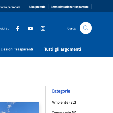
|
|
Albo pretorio
Amministrazione trasparente
l'area personale
uici su
Cerca
Tutti gli argomenti
Elezioni Trasparenti
Categorie
Ambiente (22)
Commercio (8)