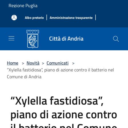
Salta al contenuto principale
Regione Puglia
|
|
Albo pretorio
Amministrazione trasparente
Città di Andria
Home
>
Novità
>
Comunicati
>
“Xylella fastidiosa”, piano di azione contro il batterio nel
Comune di Andria
“Xylella fastidiosa”,
piano di azione contro
il batterio nel Comune