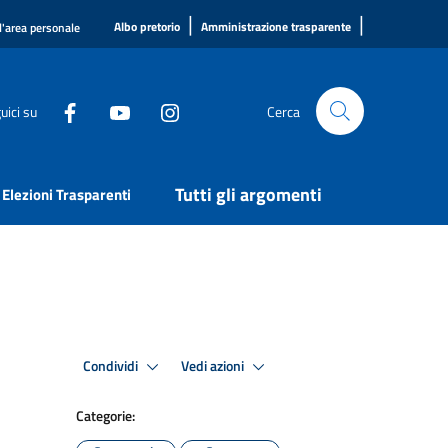
|
|
Albo pretorio
Amministrazione trasparente
l'area personale
uici su
Cerca
Tutti gli argomenti
Elezioni Trasparenti
Condividi
Vedi azioni
Categorie: