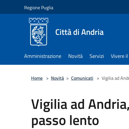
Salta al contenuto principale
Regione Puglia
Città di Andria
Amministrazione
Novità
Servizi
Vivere 
Home
>
Novità
>
Comunicati
>
Vigilia ad Andr
Vigilia ad Andria,
passo lento