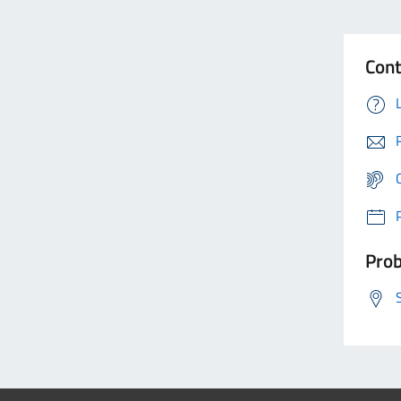
Cont
Prob