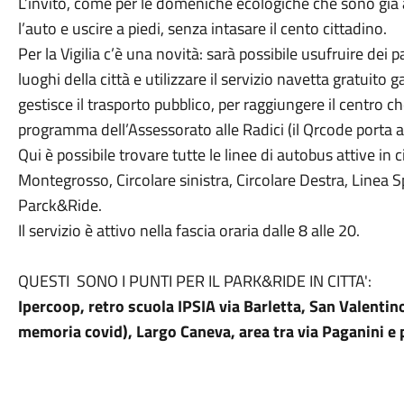
L’invito, come per le domeniche ecologiche che sono già at
l’auto e uscire a piedi, senza intasare il cento cittadino.
Per la Vigilia c’è una novità: sarà possibile usufruire dei p
luoghi della città e utilizzare il servizio navetta gratuito g
gestisce il trasporto pubblico, per raggiungere il centro 
programma dell’Assessorato alle Radici (il Qrcode porta 
Qui è possibile trovare tutte le linee di autobus attive in 
Montegrosso, Circolare sinistra, Circolare Destra, Linea S
Parck&Ride.
Il servizio è attivo nella fascia oraria dalle 8 alle 20.
QUESTI SONO I PUNTI PER IL PARK&RIDE IN CITTA':
Ipercoop, retro scuola IPSIA via Barletta, San Valentin
memoria covid), Largo Caneva, area tra via Paganini e