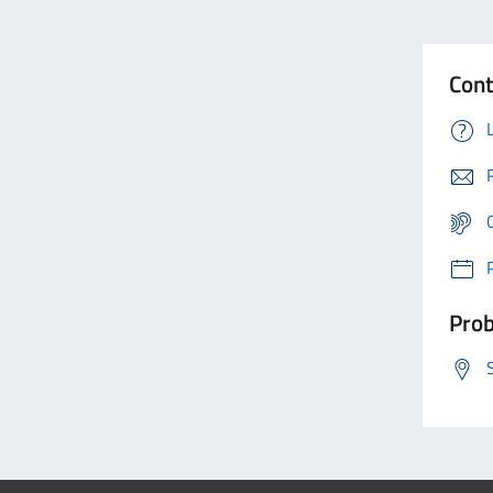
Cont
Prob