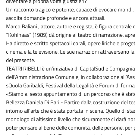
diventare a propria volta giustizieri?
Un racconto tragico e potente, capace di evocare mondi, i
ascolta domande profonde e ancora attuali.
Marco Baliani , attore, autore e regista, è figura central
“Kohlhaas” (1989) dà origine al teatro di narrazione, apr
Ha diretto e scritto spettacoli corali, opere liriche e prog
cinema e la televisione. Le sue narrazioni attraversano la st
del presente.
TEATRI RIBELLI è un’iniziativa di CapitalSud e Compagnia 
dell’Amministrazione Comunale, in collaborazione all’Asse
sQuola Garibaldi, Festival della Legalità e Forum di forma
«Siamo al sesto appuntamento di un percorso che è stato
Bellezza Daniela Di Bari - Partire dalla costruzione del teatr
intorno all'arte che è stata portata in scena. Quello di st
monologo di altissimo livello che sicuramente ci darà no
poter pensare al bene delle comunità, delle persone, per p