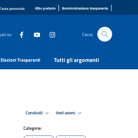
|
|
Albo pretorio
Amministrazione trasparente
l'area personale
uici su
Cerca
Tutti gli argomenti
Elezioni Trasparenti
Condividi
Vedi azioni
Categorie: