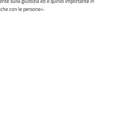
nte sulla giustizia ed è quindi importante in
iche con le persone».