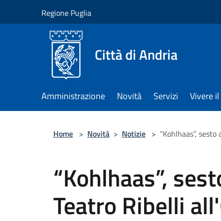
Salta al contenuto principale
Regione Puglia
Città di Andria
Amministrazione
Novità
Servizi
Vivere 
Home
>
Novità
>
Notizie
>
“Kohlhaas”, sesto 
“Kohlhaas”, ses
Teatro Ribelli all