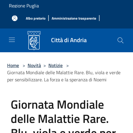
Salta al contenuto principale
Regione Puglia
|
|
Albo pretorio
Amministrazione trasparente
Città di Andria
Home
>
Novità
>
Notizie
>
Giornata Mondiale delle Malattie Rare. Blu, viola e verde
per sensibilizzare. La forza e la speranza di Noemi
Giornata Mondiale
delle Malattie Rare.
Blu, viola e verde per