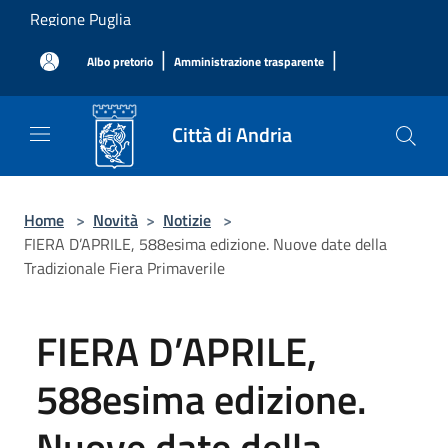
Salta al contenuto principale
Regione Puglia
|
|
Albo pretorio
Amministrazione trasparente
Città di Andria
Home
>
Novità
>
Notizie
>
FIERA D’APRILE, 588esima edizione. Nuove date della
Tradizionale Fiera Primaverile
FIERA D’APRILE,
588esima edizione.
Nuove date della