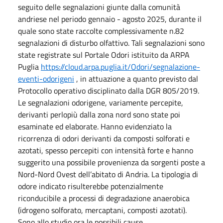
seguito delle segnalazioni giunte dalla comunità
andriese nel periodo gennaio - agosto 2025, durante il
quale sono state raccolte complessivamente n.82
segnalazioni di disturbo olfattivo. Tali segnalazioni sono
state registrate sul Portale Odori istituito da ARPA
Puglia
https://cloud.arpa.puglia.it/Odori/segnalazione-
eventi-odorigeni
, in attuazione a quanto previsto dal
Protocollo operativo disciplinato dalla DGR 805/2019.
Le segnalazioni odorigene, variamente percepite,
derivanti perlopiù dalla zona nord sono state poi
esaminate ed elaborate. Hanno evidenziato la
ricorrenza di odori derivanti da composti solforati e
azotati, spesso percepiti con intensità forte e hanno
suggerito una possibile provenienza da sorgenti poste a
Nord-Nord Ovest dell’abitato di Andria. La tipologia di
odore indicato risulterebbe potenzialmente
riconducibile a processi di degradazione anaerobica
(idrogeno solforato, mercaptani, composti azotati).
Sono allo studio ora le possibili cause.