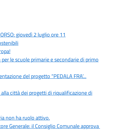
SO: giovedì 2 luglio ore 11
stenibili
ropa!
 per le scuole primarie e secondarie di primo
entazione del progetto “PEDALA FRA’...
a città dei progetti di riqualificazione di
ria non ha ruolo attivo.
atore Generale: il Consiglio Comunale approva