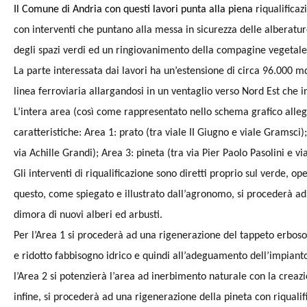
Il Comune di Andria con questi lavori punta alla piena
riqualifica
con interventi che puntano alla messa in sicurezza delle alberatu
degli spazi verdi ed un ringiovanimento della compagine vegetale
La parte interessata dai lavori ha un’estensione di circa 96.000 m
linea ferroviaria allargandosi in un ventaglio verso Nord Est che in
L’intera area (così come rappresentato nello schema grafico allega
caratteristiche: Area 1: prato (tra viale II Giugno e viale Gramsci)
via Achille Grandi); Area 3: pineta (tra via Pier Paolo Pasolini e vi
Gli interventi di riqualificazione sono diretti proprio sul verde, 
questo, come spiegato e illustrato dall’agronomo, si procederà a
dimora di nuovi alberi ed arbusti.
Per l’Area 1 si procederà ad una rigenerazione del tappeto erbos
e ridotto fabbisogno idrico e quindi all’adeguamento dell’impiant
l’Area 2 si potenzierà l’area ad inerbimento naturale con la creazio
infine, si procederà ad una rigenerazione della pineta con riqualif