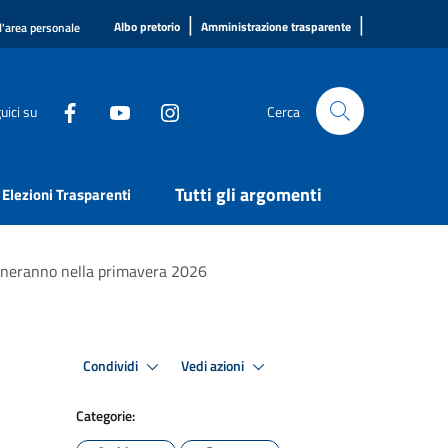
|
|
Albo pretorio
Amministrazione trasparente
l'area personale
uici su
Cerca
Tutti gli argomenti
Elezioni Trasparenti
rmineranno nella primavera 2026
Condividi
Vedi azioni
Categorie: