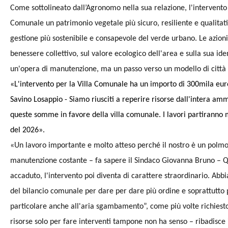
Come sottolineato dall’Agronomo nella sua relazione, l'intervento di
Comunale un patrimonio vegetale più sicuro, resiliente e qualit
gestione più sostenibile e consapevole del verde urbano. Le azion
benessere collettivo, sul valore ecologico dell'area e sulla sua ide
un'opera di manutenzione, ma un passo verso un modello di città p
«L'intervento per la Villa Comunale ha un importo di 300mila euro 
Savino Losappio - Siamo riusciti a reperire risorse dall'intera am
queste somme in favore della villa comunale. I lavori partirann
del 2026».
«Un lavoro importante e molto atteso perché il nostro è un polmo
manutenzione costante – fa sapere il Sindaco Giovanna Bruno – 
accaduto, l'intervento poi diventa di carattere straordinario. Ab
del bilancio comunale per dare per dare più ordine e soprattutto 
particolare anche all'aria sgambamento”, come più volte richiesto 
risorse solo per fare interventi tampone non ha senso – ribadisce il