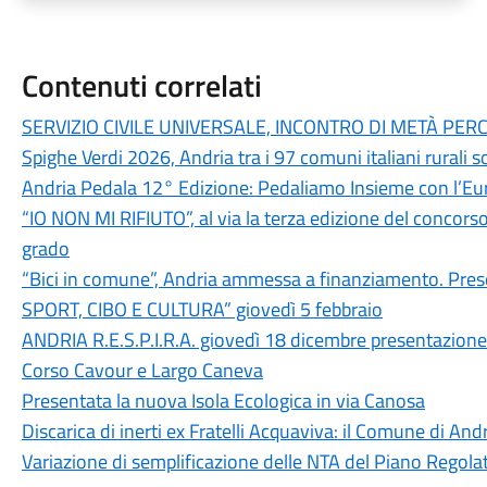
Contenuti correlati
SERVIZIO CIVILE UNIVERSALE, INCONTRO DI METÀ PERCOR
Spighe Verdi 2026, Andria tra i 97 comuni italiani rurali so
Andria Pedala 12° Edizione: Pedaliamo Insieme con l’Eu
“IO NON MI RIFIUTO”, al via la terza edizione del concorso
grado
“Bici in comune”, Andria ammessa a finanziamento. Pres
SPORT, CIBO E CULTURA” giovedì 5 febbraio
ANDRIA R.E.S.P.I.R.A. giovedì 18 dicembre presentazione all
Corso Cavour e Largo Caneva
Presentata la nuova Isola Ecologica in via Canosa
Discarica di inerti ex Fratelli Acquaviva: il Comune di And
Variazione di semplificazione delle NTA del Piano Regol