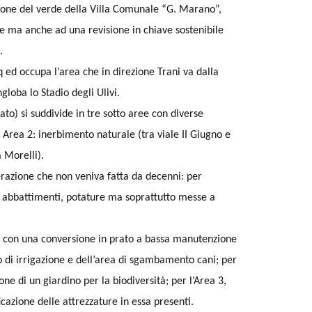
zione del verde della Villa Comunale “G. Marano”,
re ma anche ad una revisione in chiave sostenibile
.
q ed occupa l’area che in direzione Trani va dalla
globa lo Stadio degli Ulivi.
to) si suddivide in tre sotto aree con diverse
; Area 2: inerbimento naturale (tra viale II Giugno e
a Morelli).
operazione che non veniva fatta da decenni: per
d abbattimenti, potature ma soprattutto messe a
o con una conversione in prato a bassa manutenzione
o di irrigazione e dell’area di sgambamento cani; per
ne di un giardino per la biodiversità; per l’Area 3,
icazione delle attrezzature in essa presenti.