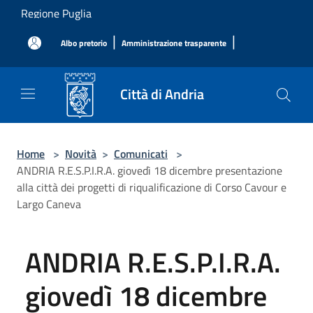
Salta al contenuto principale
Regione Puglia
|
|
Albo pretorio
Amministrazione trasparente
Città di Andria
Home
>
Novità
>
Comunicati
>
ANDRIA R.E.S.P.I.R.A. giovedì 18 dicembre presentazione
alla città dei progetti di riqualificazione di Corso Cavour e
Largo Caneva
ANDRIA R.E.S.P.I.R.A.
giovedì 18 dicembre