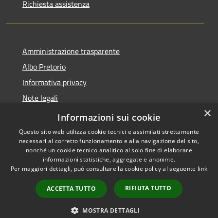
Richiesta assistenza
Amministrazione trasparente
Albo Pretorio
Informativa privacy
Note legali
×
Dichiarazione di accessibilità
Informazioni sui cookie
Questo sito web utilizza cookie tecnici e assimilati strettamente
necessari al corretto funzionamento e alla navigazione del sito,
nonché un cookie tecnico analitico al solo fine di elaborare
informazioni statistiche, aggregate e anonime.
RSS
Copyright © 2026 • Città di
Per maggiori dettagli, può consultare la cookie policy al seguente
link
Accessibilità
Andria • Powered by
Privacy
Municipium
Accesso
•
RIFIUTA TUTTO
ACCETTA TUTTO
Cookie
redazione
Mappa del sito
MOSTRA DETTAGLI