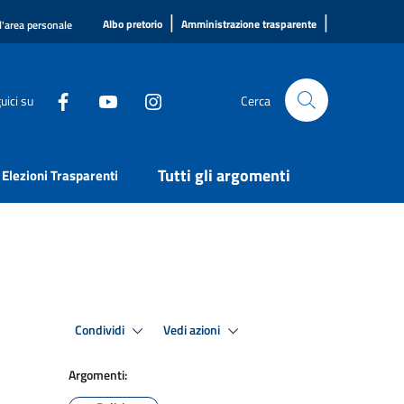
|
|
Albo pretorio
Amministrazione trasparente
l'area personale
uici su
Cerca
Tutti gli argomenti
Elezioni Trasparenti
Condividi
Vedi azioni
Argomenti: