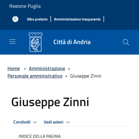
Salta al contenuto principale
Regione Puglia
|
|
Albo pretorio
Amministrazione trasparente
Città di Andria
Home
>
Amministrazione
>
Personale amministrativo
>
Giuseppe Zinni
Giuseppe Zinni
Condividi
Vedi azioni
INDICE DELLA PAGINA