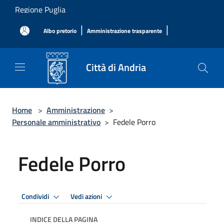
Salta al contenuto principale
Regione Puglia
|
|
Albo pretorio
Amministrazione trasparente
Città di Andria
Home
>
Amministrazione
>
Personale amministrativo
>
Fedele Porro
Fedele Porro
Condividi
Vedi azioni
INDICE DELLA PAGINA