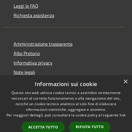
Leggi le FAQ
Richiesta assistenza
Amministrazione trasparente
Albo Pretorio
Informativa privacy
Note legali
×
Dichiarazione di accessibilità
Informazioni sui cookie
Questo sito web utilizza cookie tecnici e assimilati strettamente
necessari al corretto funzionamento e alla navigazione del sito,
nonché un cookie tecnico analitico al solo fine di elaborare
informazioni statistiche, aggregate e anonime.
RSS
Copyright © 2026 • Città di
Per maggiori dettagli, può consultare la cookie policy al seguente
link
Accessibilità
Andria • Powered by
Privacy
Municipium
Accesso
•
RIFIUTA TUTTO
ACCETTA TUTTO