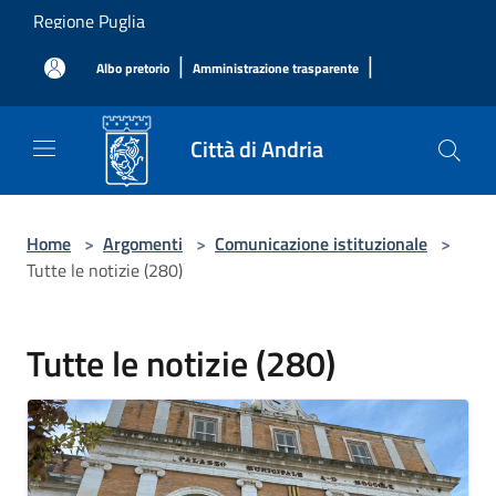
Salta al contenuto principale
Regione Puglia
|
|
Albo pretorio
Amministrazione trasparente
Città di Andria
Home
>
Argomenti
>
Comunicazione istituzionale
>
Tutte le notizie (280)
Tutte le notizie (280)