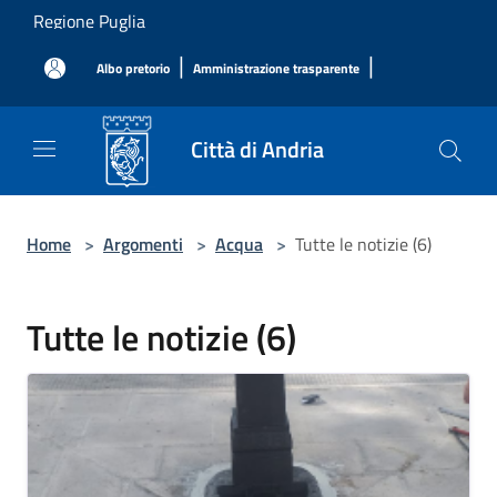
Salta al contenuto principale
Regione Puglia
|
|
Albo pretorio
Amministrazione trasparente
Città di Andria
Home
>
Argomenti
>
Acqua
>
Tutte le notizie (6)
Tutte le notizie (6)