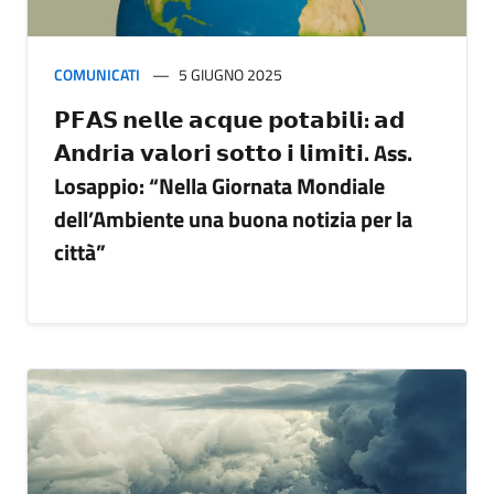
COMUNICATI
5 GIUGNO 2025
𝗣𝗙𝗔𝗦 𝗻𝗲𝗹𝗹𝗲 𝗮𝗰𝗾𝘂𝗲 𝗽𝗼𝘁𝗮𝗯𝗶𝗹𝗶: 𝗮𝗱
𝗔𝗻𝗱𝗿𝗶𝗮 𝘃𝗮𝗹𝗼𝗿𝗶 𝘀𝗼𝘁𝘁𝗼 𝗶 𝗹𝗶𝗺𝗶𝘁𝗶. Ass.
Losappio: “Nella Giornata Mondiale
dell’Ambiente una buona notizia per la
città”