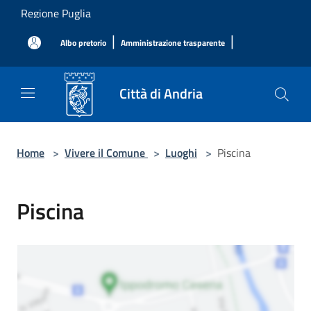
Salta al contenuto principale
Regione Puglia
|
|
Albo pretorio
Amministrazione trasparente
Città di Andria
Home
>
Vivere il Comune
>
Luoghi
>
Piscina
Piscina