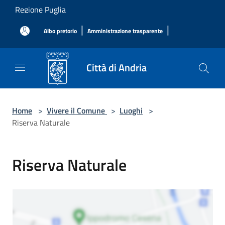
Salta al contenuto principale
Regione Puglia
|
|
Albo pretorio
Amministrazione trasparente
Città di Andria
Home
>
Vivere il Comune
>
Luoghi
>
Riserva Naturale
Riserva Naturale