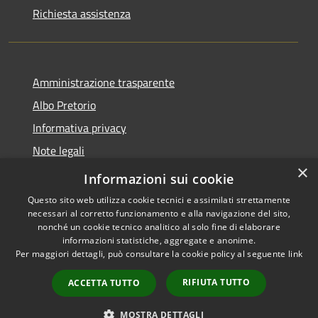
Richiesta assistenza
Amministrazione trasparente
Albo Pretorio
Informativa privacy
Note legali
×
Dichiarazione di accessibilità
Informazioni sui cookie
Questo sito web utilizza cookie tecnici e assimilati strettamente
necessari al corretto funzionamento e alla navigazione del sito,
nonché un cookie tecnico analitico al solo fine di elaborare
informazioni statistiche, aggregate e anonime.
RSS
Copyright © 2026 • Città di
Per maggiori dettagli, può consultare la cookie policy al seguente
link
Accessibilità
Andria • Powered by
Privacy
Municipium
Accesso
•
RIFIUTA TUTTO
ACCETTA TUTTO
Cookie
redazione
Mappa del sito
MOSTRA DETTAGLI