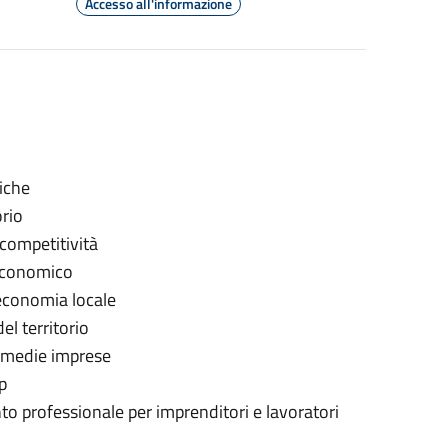
Accesso all'informazione
iche
orio
 competitività
 economico
'economia locale
l territorio
e medie imprese
p
 professionale per imprenditori e lavoratori