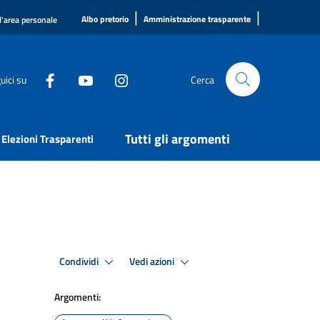
|
|
Albo pretorio
Amministrazione trasparente
l'area personale
uici su
Cerca
Tutti gli argomenti
Elezioni Trasparenti
Condividi
Vedi azioni
Argomenti: