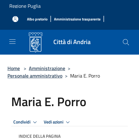
Salta al contenuto principale
Regione Puglia
|
|
Albo pretorio
Amministrazione trasparente
Città di Andria
Home
>
Amministrazione
>
Personale amministrativo
>
Maria E. Porro
Maria E. Porro
Condividi
Vedi azioni
INDICE DELLA PAGINA