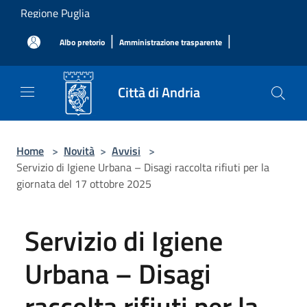
Salta al contenuto principale
Regione Puglia
|
|
Albo pretorio
Amministrazione trasparente
Città di Andria
Home
>
Novità
>
Avvisi
>
Servizio di Igiene Urbana – Disagi raccolta rifiuti per la
giornata del 17 ottobre 2025
Servizio di Igiene
Urbana – Disagi
raccolta rifiuti per la