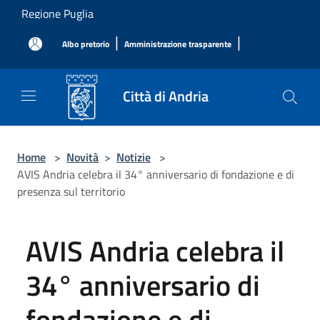
Salta al contenuto principale
Regione Puglia
|
|
Albo pretorio
Amministrazione trasparente
Città di Andria
Home
>
Novità
>
Notizie
>
AVIS Andria celebra il 34° anniversario di fondazione e di
presenza sul territorio
AVIS Andria celebra il
34° anniversario di
fondazione e di