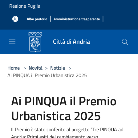
Salta al contenuto principale
Regione Puglia
|
|
Albo pretorio
Amministrazione trasparente
Città di Andria
Home
>
Novità
>
Notizie
>
Ai PINQUA il Premio Urbanistica 2025
Ai PINQUA il Premio
Urbanistica 2025
Il Premio è stato conferito al progetto “Tre PINQUA ad
Andria: Primi esiti del cambiamento verso