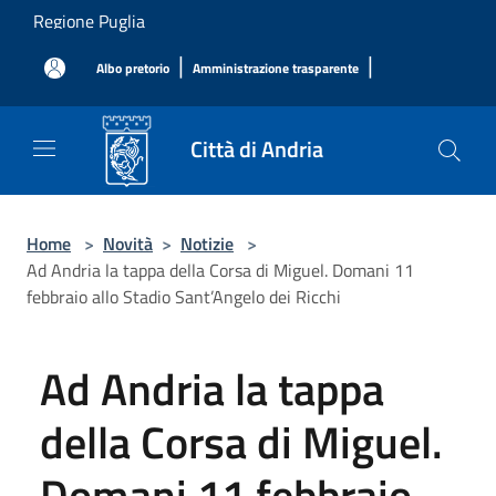
Salta al contenuto principale
Regione Puglia
|
|
Albo pretorio
Amministrazione trasparente
Città di Andria
Home
>
Novità
>
Notizie
>
Ad Andria la tappa della Corsa di Miguel. Domani 11
febbraio allo Stadio Sant’Angelo dei Ricchi
Ad Andria la tappa
della Corsa di Miguel.
Domani 11 febbraio