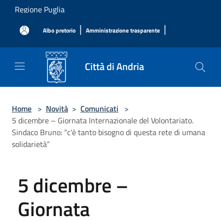
Salta al contenuto principale
Regione Puglia
|
|
Albo pretorio
Amministrazione trasparente
Città di Andria
Home
>
Novità
>
Comunicati
>
5 dicembre – Giornata Internazionale del Volontariato.
Sindaco Bruno: “c'è tanto bisogno di questa rete di umana
solidarietà”
5 dicembre –
Giornata