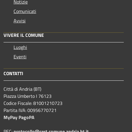
Notizie
Comunicati
Avvisi
VIVERE IL COMUNE
Luoghi
Eventi
CONTATTI
Città di Andria (BT)
Piazza Umberto I 76123
Codice Fiscale: 81001210723
Partita IVA: 00956770721
MyPay PagoPA
PEC:
protocollo@cert.comune.andria.bt.it