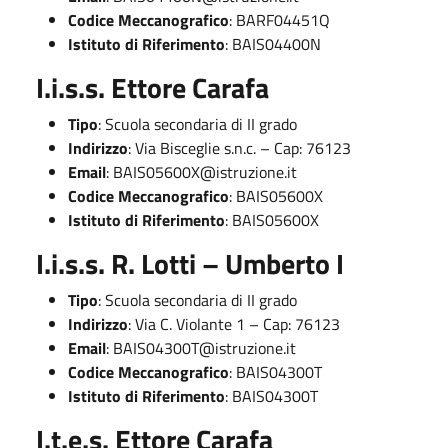
Codice Meccanografico
: BARF04451Q
Istituto di Riferimento
: BAIS04400N
I.i.s.s. Ettore Carafa
Tipo
: Scuola secondaria di II grado
Indirizzo
: Via Bisceglie s.n.c. – Cap: 76123
Email
:
BAIS05600X@istruzione.it
Codice Meccanografico
: BAIS05600X
Istituto di Riferimento
: BAIS05600X
I.i.s.s. R. Lotti – Umberto I
Tipo
: Scuola secondaria di II grado
Indirizzo
: Via C. Violante 1 – Cap: 76123
Email
:
BAIS04300T@istruzione.it
Codice Meccanografico
: BAIS04300T
Istituto di Riferimento
: BAIS04300T
I.t.e.s. Ettore Carafa