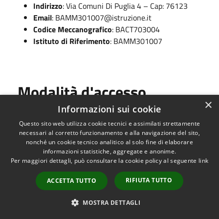
Indirizzo
: Via Comuni Di Puglia 4 – Cap: 76123
Email
:
BAMM301007@istruzione.it
Codice Meccanografico
: BACT703004
Istituto di Riferimento
: BAMM301007
Modalità d'accesso
×
Informazioni sui cookie
Libera, non presenta barriere architettoniche.
Questo sito web utilizza cookie tecnici e assimilati strettamente
necessari al corretto funzionamento e alla navigazione del sito,
Per eventuali costi o per altre informazioni è possibile
nonché un cookie tecnico analitico al solo fine di elaborare
informazioni statistiche, aggregate e anonime.
prendere contatto diretto con le strutture.
Per maggiori dettagli, può consultare la cookie policy al seguente
link
RIFIUTA TUTTO
ACCETTA TUTTO
Indirizzo
MOSTRA DETTAGLI