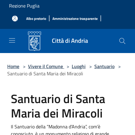
Salta al contenuto principale
Regione Puglia
|
|
Albo pretorio
Amministrazione trasparente
Città di Andria
Home
>
Vivere il Comune
>
Luoghi
>
Santuario
>
Santuario di Santa Maria dei Miracoli
Santuario di Santa
Maria dei Miracoli
Il Santuario della “Madonna d’Andria”, com’è
conosciuto, è un monumento religioso di grande