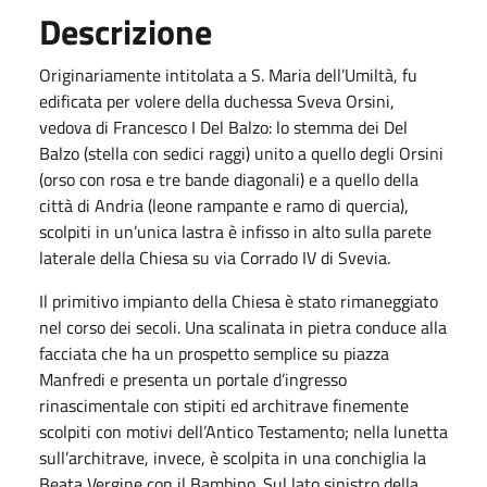
Descrizione
Originariamente intitolata a S. Maria dell’Umiltà, fu
edificata per volere della duchessa Sveva Orsini,
vedova di Francesco I Del Balzo: lo stemma dei Del
Balzo (stella con sedici raggi) unito a quello degli Orsini
(orso con rosa e tre bande diagonali) e a quello della
città di Andria (leone rampante e ramo di quercia),
scolpiti in un’unica lastra è infisso in alto sulla parete
laterale della Chiesa su via Corrado IV di Svevia.
Il primitivo impianto della Chiesa è stato rimaneggiato
nel corso dei secoli. Una scalinata in pietra conduce alla
facciata che ha un prospetto semplice su piazza
Manfredi e presenta un portale d’ingresso
rinascimentale con stipiti ed architrave finemente
scolpiti con motivi dell’Antico Testamento; nella lunetta
sull’architrave, invece, è scolpita in una conchiglia la
Beata Vergine con il Bambino. Sul lato sinistro della