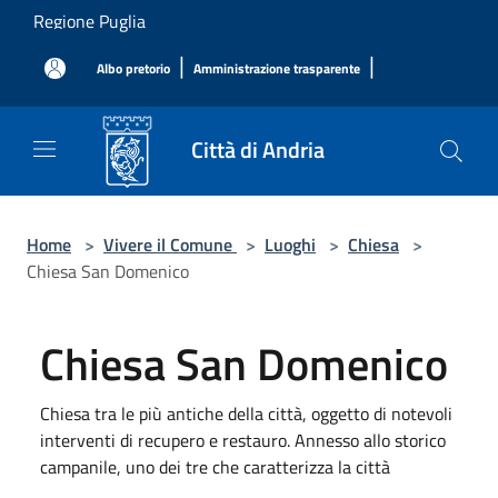
Salta al contenuto principale
Regione Puglia
|
|
Albo pretorio
Amministrazione trasparente
Città di Andria
Home
>
Vivere il Comune
>
Luoghi
>
Chiesa
>
Chiesa San Domenico
Chiesa San Domenico
Chiesa tra le più antiche della città, oggetto di notevoli
interventi di recupero e restauro. Annesso allo storico
campanile, uno dei tre che caratterizza la città