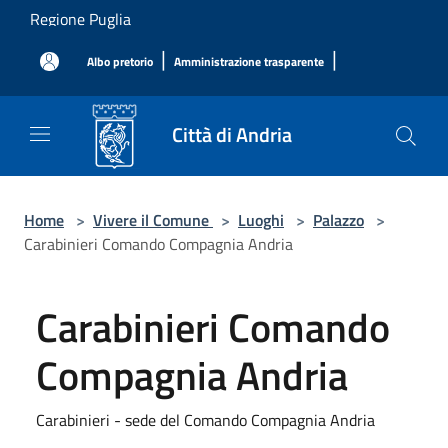
Salta al contenuto principale
Regione Puglia
|
|
Albo pretorio
Amministrazione trasparente
Città di Andria
Home
>
Vivere il Comune
>
Luoghi
>
Palazzo
>
Carabinieri Comando Compagnia Andria
Carabinieri Comando
Compagnia Andria
Carabinieri - sede del Comando Compagnia Andria