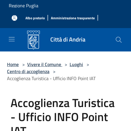
Salta al contenuto principale
Regione Puglia
|
|
Albo pretorio
Amministrazione trasparente
Città di Andria
Home
>
Vivere il Comune
>
Luoghi
>
Centro di accoglienza
>
Accoglienza Turistica - Ufficio INFO Point IAT
Accoglienza Turistica
- Ufficio INFO Point
IAT