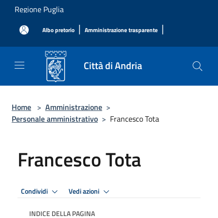
Salta al contenuto principale
Regione Puglia
|
|
Albo pretorio
Amministrazione trasparente
Città di Andria
Home
>
Amministrazione
>
Personale amministrativo
>
Francesco Tota
Francesco Tota
Condividi
Vedi azioni
INDICE DELLA PAGINA