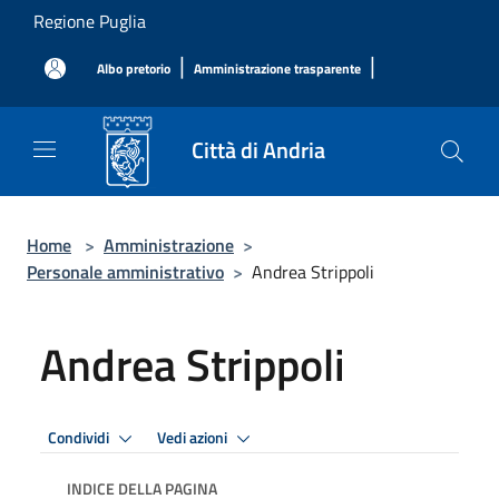
Salta al contenuto principale
Regione Puglia
|
|
Albo pretorio
Amministrazione trasparente
Città di Andria
Home
>
Amministrazione
>
Personale amministrativo
>
Andrea Strippoli
Andrea Strippoli
Condividi
Vedi azioni
INDICE DELLA PAGINA