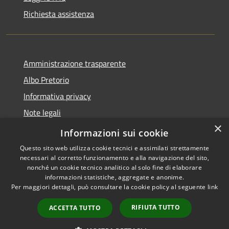
Richiesta assistenza
Amministrazione trasparente
Albo Pretorio
Informativa privacy
Note legali
×
Dichiarazione di accessibilità
Informazioni sui cookie
Questo sito web utilizza cookie tecnici e assimilati strettamente
necessari al corretto funzionamento e alla navigazione del sito,
nonché un cookie tecnico analitico al solo fine di elaborare
informazioni statistiche, aggregate e anonime.
RSS
Copyright © 2026 • Città di
Per maggiori dettagli, può consultare la cookie policy al seguente
link
Accessibilità
Andria • Powered by
Privacy
Municipium
Accesso
•
RIFIUTA TUTTO
ACCETTA TUTTO
Cookie
redazione