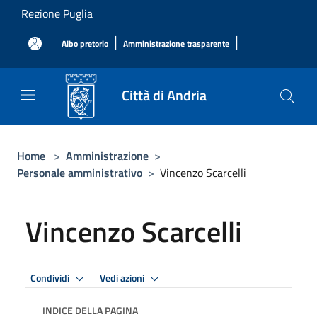
Salta al contenuto principale
Regione Puglia
|
|
Albo pretorio
Amministrazione trasparente
Città di Andria
Home
>
Amministrazione
>
Personale amministrativo
>
Vincenzo Scarcelli
Vincenzo Scarcelli
Condividi
Vedi azioni
INDICE DELLA PAGINA