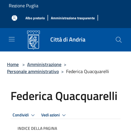
Salta al contenuto principale
Regione Puglia
|
|
Albo pretorio
Amministrazione trasparente
Città di Andria
Home
>
Amministrazione
>
Personale amministrativo
>
Federica Quacquarelli
Federica Quacquarelli
Condividi
Vedi azioni
INDICE DELLA PAGINA