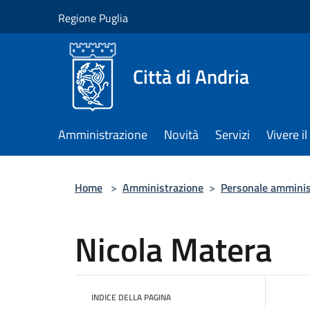
Salta al contenuto principale
Regione Puglia
Città di Andria
Amministrazione
Novità
Servizi
Vivere 
Home
>
Amministrazione
>
Personale amminis
Nicola Matera
INDICE DELLA PAGINA