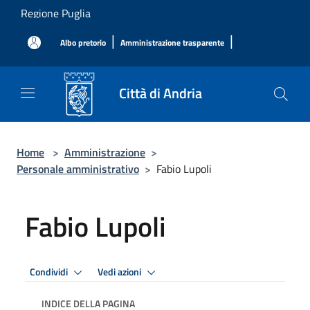
Salta al contenuto principale
Regione Puglia
|
|
Albo pretorio
Amministrazione trasparente
Città di Andria
Home
>
Amministrazione
>
Personale amministrativo
>
Fabio Lupoli
Fabio Lupoli
Condividi
Vedi azioni
INDICE DELLA PAGINA