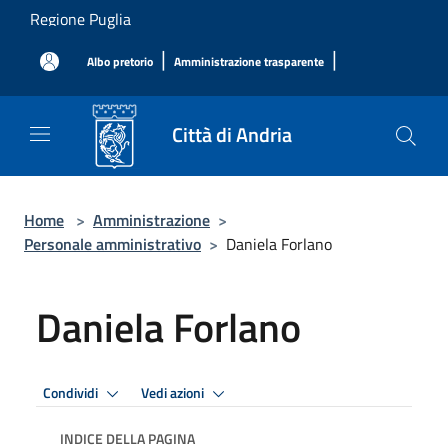
Salta al contenuto principale
Regione Puglia
|
|
Albo pretorio
Amministrazione trasparente
Città di Andria
Home
>
Amministrazione
>
Personale amministrativo
>
Daniela Forlano
Daniela Forlano
Condividi
Vedi azioni
INDICE DELLA PAGINA