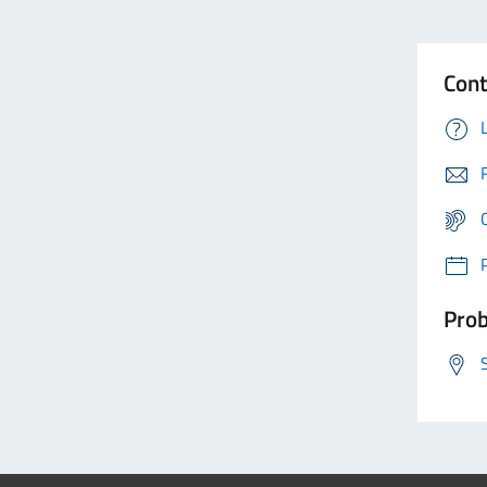
Cont
Prob