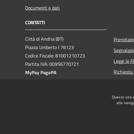
Documenti e dati
CONTATTI
Città di Andria (BT)
Prenotaz
Piazza Umberto I 76123
Segnalazi
Codice Fiscale: 81001210723
Leggi le 
Partita IVA: 00956770721
Richiesta
MyPay PagoPA
PEC:
protocollo@cert.comune.andria.bt.it
Questo sito 
Centralino Unico: +39 0883 290111
alla navig