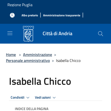
Salta al contenuto principale
Regione Puglia
|
|
Albo pretorio
Amministrazione trasparente
Città di Andria
Home
>
Amministrazione
>
Personale amministrativo
>
Isabella Chicco
Isabella Chicco
Condividi
Vedi azioni
INDICE DELLA PAGINA