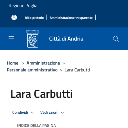
Salta al contenuto principale
Regione Puglia
|
|
Albo pretorio
Amministrazione trasparente
Città di Andria
Home
>
Amministrazione
>
Personale amministrativo
>
Lara Carbutti
Lara Carbutti
Condividi
Vedi azioni
INDICE DELLA PAGINA