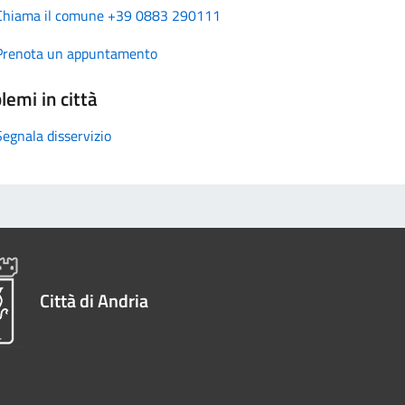
Chiama il comune +39 0883 290111
Prenota un appuntamento
lemi in città
Segnala disservizio
Città di Andria