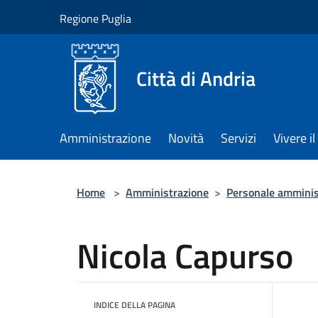
Salta al contenuto principale
Regione Puglia
Città di Andria
Amministrazione
Novità
Servizi
Vivere 
Home
>
Amministrazione
>
Personale amminis
Nicola Capurso
INDICE DELLA PAGINA