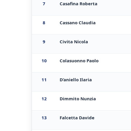
7
Casafina Roberta
8
Cassano Claudia
9
Civita Nicola
10
Colasuonno Paolo
11
D’aniello Ilaria
12
Dimmito Nunzia
13
Falcetta Davide