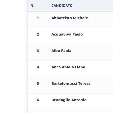
N.
CANDIDATO
1
Abbattista Michele
2
Acquaviva Paolo
3
Albo Paola
4
Anca Aniela Elena
5
Bartolomucci Teresa
6
Brudaglio Antonio