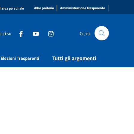
|
|
Albo pretorio
Amministrazione trasparente
l'area personale
uici su
Cerca
Tutti gli argomenti
Elezioni Trasparenti