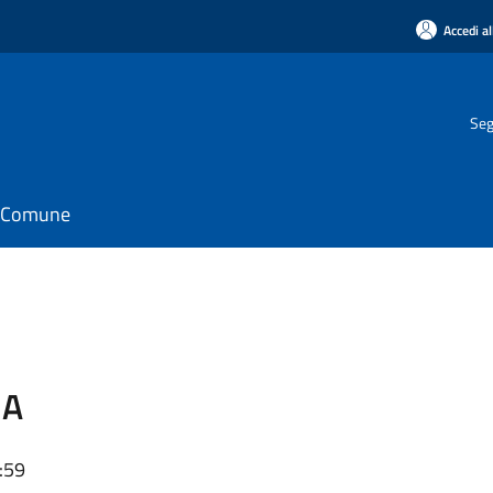
Accedi al
Seg
il Comune
IA
:59