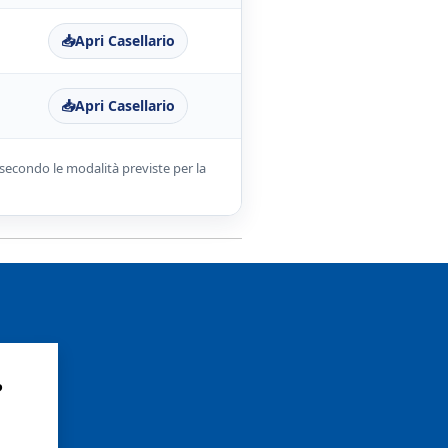
📥
Apri Casellario
📥
Apri Casellario
, secondo le modalità previste per la
?