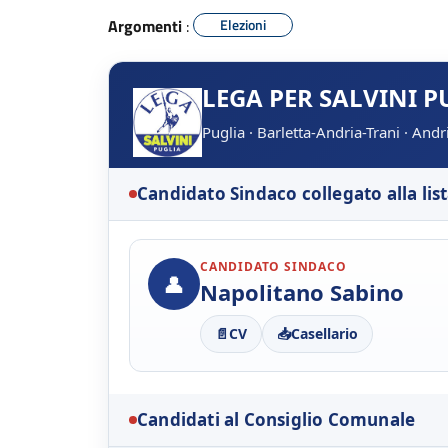
Argomenti
:
Elezioni
LEGA PER SALVINI P
Puglia · Barletta-Andria-Trani · And
Candidato Sindaco collegato alla lis
CANDIDATO SINDACO
👤
Napolitano Sabino
📄
CV
📥
Casellario
Candidati al Consiglio Comunale