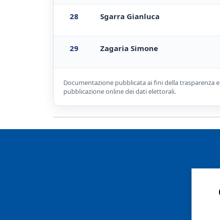
28
Sgarra Gianluca
29
Zagaria Simone
Documentazione pubblicata ai fini della trasparenza elet
pubblicazione online dei dati elettorali.