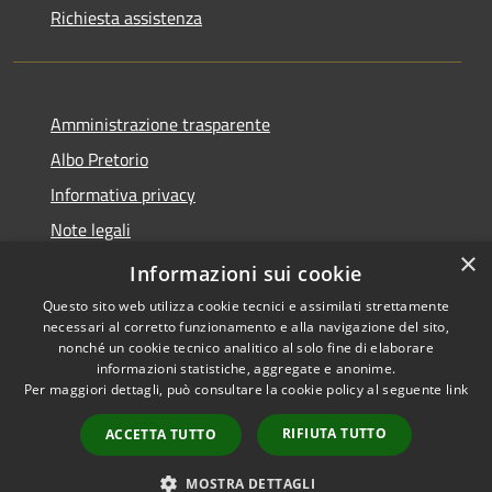
Richiesta assistenza
Amministrazione trasparente
Albo Pretorio
Informativa privacy
Note legali
×
Dichiarazione di accessibilità
Informazioni sui cookie
Questo sito web utilizza cookie tecnici e assimilati strettamente
necessari al corretto funzionamento e alla navigazione del sito,
nonché un cookie tecnico analitico al solo fine di elaborare
informazioni statistiche, aggregate e anonime.
RSS
Copyright © 2026 • Città di
Per maggiori dettagli, può consultare la cookie policy al seguente
link
Accessibilità
Andria • Powered by
Privacy
Municipium
Accesso
•
RIFIUTA TUTTO
ACCETTA TUTTO
Cookie
redazione
Mappa del sito
MOSTRA DETTAGLI