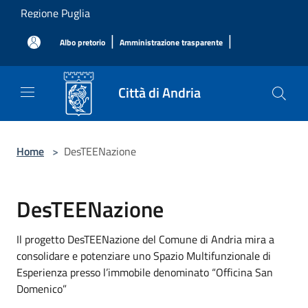
Salta al contenuto principale
Regione Puglia
|
|
Albo pretorio
Amministrazione trasparente
Città di Andria
Home
>
DesTEENazione
DesTEENazione
Il progetto DesTEENazione del Comune di Andria mira a
consolidare e potenziare uno Spazio Multifunzionale di
Esperienza presso l’immobile denominato “Officina San
Domenico”