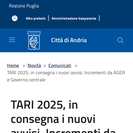
Salta al contenuto principale
Regione Puglia
|
|
Albo pretorio
Amministrazione trasparente
Città di Andria
Home
>
Novità
>
Comunicati
>
TARI 2025, in consegna i nuovi avvisi. Incrementi da AGER
e Governo centrale
TARI 2025, in
consegna i nuovi
avvisi. Incrementi da