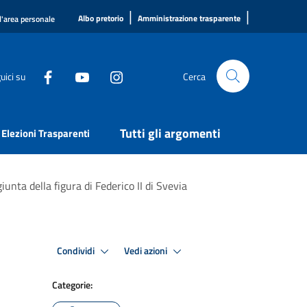
|
|
Albo pretorio
Amministrazione trasparente
l'area personale
uici su
Cerca
Tutti gli argomenti
Elezioni Trasparenti
giunta della figura di Federico II di Svevia
Condividi
Vedi azioni
Categorie: