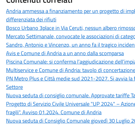
Andria ammessa a finanziamento per un progetto di imple
differenziata dei rifiuti
Bosco Urbano 3place in Via Ceruti, nessun albero rimoss
Mercato Settimanale, convocate le associazioni di catego
Sandro, Antonio e Vincenzo, un anno fa il tragico incidente
Avis e Comune di Andria a un anno dalla scomparsa
Piscina Comunale: si conferma l’aggiudicazione dell’impia
Multiservice e Comune di Andria: tavolo di concertazione
PN Metro Plus e Città medie sud 2021-2027. Si avvia la fa
Settore
Nuova seduta di consiglio comunale. Approvate tariffe T
Progetto di Servizio Civile Universale "UP 2024" – Azion
fragili". Avviso 01.2024. Comune di Andria
Nuova seduta di Consiglio Comunale giovedì 30 Luglio 2