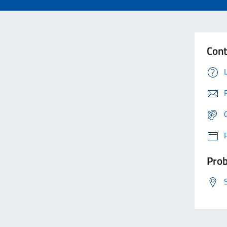
Cont
Prob