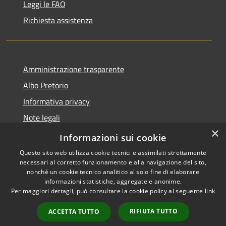
Leggi le FAQ
Richiesta assistenza
Amministrazione trasparente
Albo Pretorio
Informativa privacy
Note legali
×
Dichiarazione di accessibilità
Informazioni sui cookie
Questo sito web utilizza cookie tecnici e assimilati strettamente
necessari al corretto funzionamento e alla navigazione del sito,
nonché un cookie tecnico analitico al solo fine di elaborare
informazioni statistiche, aggregate e anonime.
RSS
Copyright © 2026 • Città di
Per maggiori dettagli, può consultare la cookie policy al seguente
link
Accessibilità
Andria • Powered by
Privacy
Municipium
Accesso
•
RIFIUTA TUTTO
ACCETTA TUTTO
Cookie
redazione