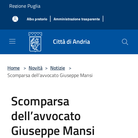
Salta al contenuto principale
Regione Puglia
|
|
Albo pretorio
Amministrazione trasparente
Città di Andria
Home
>
Novità
>
Notizie
>
Scomparsa dell’avvocato Giuseppe Mansi
Scomparsa
dell’avvocato
Giuseppe Mansi