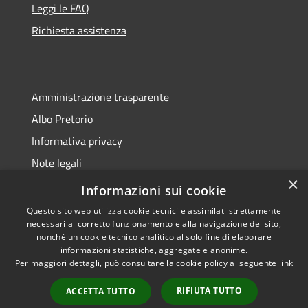
Leggi le FAQ
Richiesta assistenza
Amministrazione trasparente
Albo Pretorio
Informativa privacy
Note legali
×
Dichiarazione di accessibilità
Informazioni sui cookie
Questo sito web utilizza cookie tecnici e assimilati strettamente
necessari al corretto funzionamento e alla navigazione del sito,
nonché un cookie tecnico analitico al solo fine di elaborare
informazioni statistiche, aggregate e anonime.
RSS
Copyright © 2026 • Città di
Per maggiori dettagli, può consultare la cookie policy al seguente
link
Accessibilità
Andria • Powered by
Privacy
Municipium
Accesso
•
RIFIUTA TUTTO
ACCETTA TUTTO
Cookie
redazione