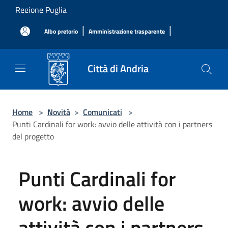
Salta al contenuto principale
Regione Puglia
|
|
Albo pretorio
Amministrazione trasparente
Città di Andria
Home
>
Novità
>
Comunicati
>
Punti Cardinali for work: avvio delle attività con i partners
del progetto
Punti Cardinali for
work: avvio delle
attività con i partners