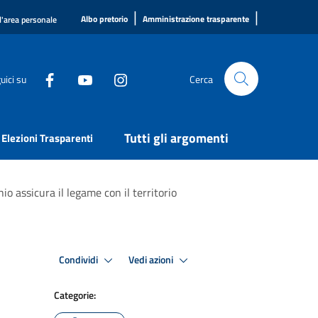
|
|
Albo pretorio
Amministrazione trasparente
l'area personale
uici su
Cerca
Tutti gli argomenti
Elezioni Trasparenti
io assicura il legame con il territorio
Condividi
Vedi azioni
Categorie: