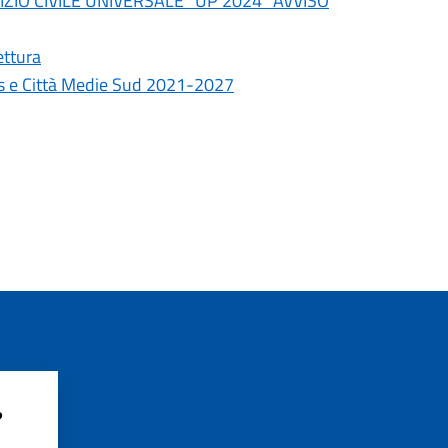
ZIO CIVILE UNIVERSALE “UP 2024” AVVISO
ettura
s e Città Medie Sud 2021-2027
?