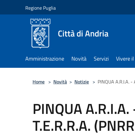
Salta al contenuto principale
Regione Puglia
Città di Andria
Amministrazione
Novità
Servizi
Vivere 
Home
>
Novità
>
Notizie
>
PINQUA A.R.I.A. - 
PINQUA A.R.I.A. -
T.E.R.R.A. (PNRR