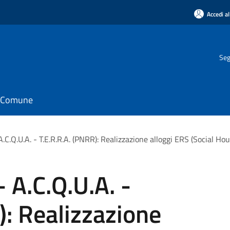
Accedi al
Seg
il Comune
A.C.Q.U.A. - T.E.R.R.A. (PNRR): Realizzazione alloggi ERS (Social H
 A.C.Q.U.A. -
): Realizzazione