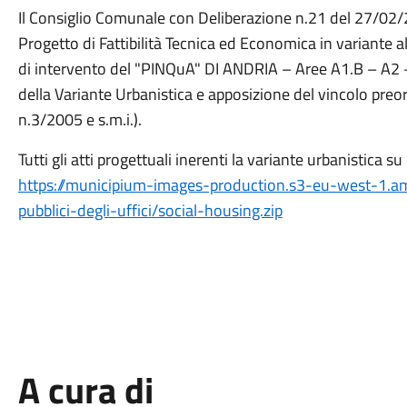
Il Consiglio Comunale con Deliberazione n.21 del 27/02/20
Progetto di Fattibilità Tecnica ed Economica in variante al
di intervento del "PINQuA" DI ANDRIA – Aree A1.B – A2
della Variante Urbanistica e apposizione del vincolo preord
n.3/2005 e s.m.i.).
Tutti gli atti progettuali inerenti la variante urbanistica s
https://municipium-images-production.s3-eu-west-1.
pubblici-degli-uffici/social-housing.zip
A cura di