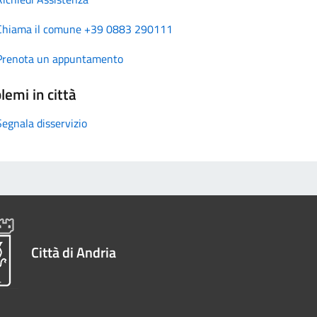
Chiama il comune +39 0883 290111
Prenota un appuntamento
lemi in città
Segnala disservizio
Città di Andria