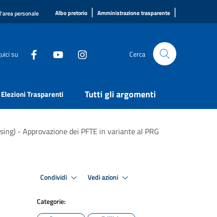
|
|
Albo pretorio
Amministrazione trasparente
l'area personale
uici su
Cerca
Tutti gli argomenti
Elezioni Trasparenti
ousing) - Approvazione dei PFTE in variante al PRG
Condividi
Vedi azioni
Categorie: